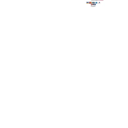
S REDES
+56 9 6611 9071
pacho