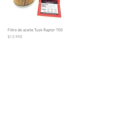
Filtro de aceite Tusk Raptor 700
Precio
$13.990
Cargar más