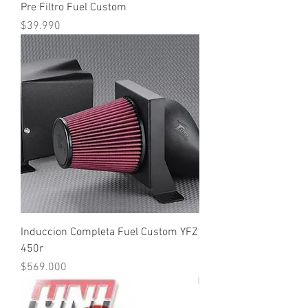
Pre Filtro Fuel Custom
Precio
$39.990
Induccion Completa Fuel Custom YFZ
450r
Precio
$569.000