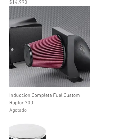
Precio
$14.990
Induccion Completa Fuel Custom
Raptor 700
Agotado