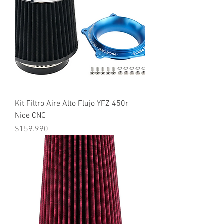
Kit Filtro Aire Alto Flujo YFZ 450r
Nice CNC
Precio
$159.990