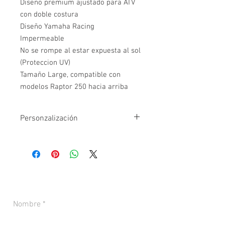
Diseño premium ajustado para ATV
con doble costura
Diseño Yamaha Racing
Impermeable
No se rompe al estar expuesta al sol
(Proteccion UV)
Tamaño Large, compatible con
modelos Raptor 250 hacia arriba
Personzalización
Se puede personalizar con lo siguiente:
FRENTE: Nombre y numero del piloto
COSTADO: marca moto / Club, etc
Costo personalización: $30.000
CONTACTANOS PARA MÁS INFORMACIÓN