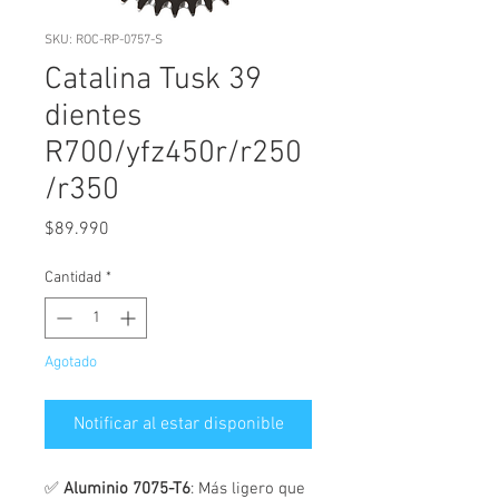
SKU: ROC-RP-0757-S
Catalina Tusk 39
dientes
R700/yfz450r/r250
/r350
Precio
$89.990
Cantidad
*
Agotado
Notificar al estar disponible
✅
Aluminio 7075-T6
: Más ligero que