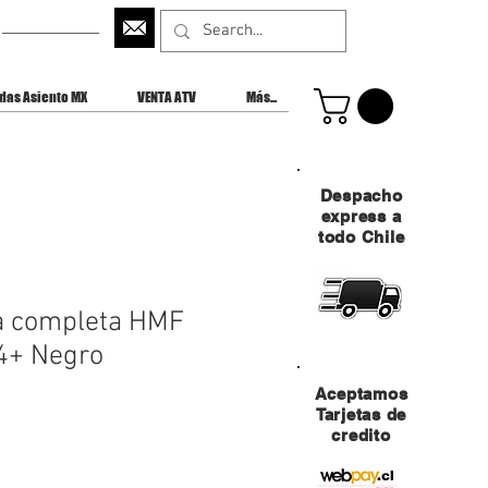
CONTACTANOS
das Asiento MX
VENTA ATV
Más...
Despacho
express a
todo Chile
a completa HMF
4+ Negro
Aceptamos
Tarjetas de
credito