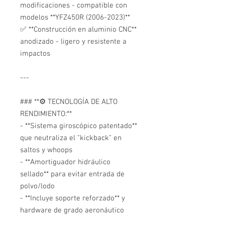
modificaciones - compatible con
modelos **YFZ450R (2006-2023)**
✅ **Construcción en aluminio CNC**
anodizado - ligero y resistente a
impactos
---
### **⚙️ TECNOLOGÍA DE ALTO
RENDIMIENTO:**
- **Sistema giroscópico patentado**
que neutraliza el "kickback" en
saltos y whoops
- **Amortiguador hidráulico
sellado** para evitar entrada de
polvo/lodo
- **Incluye soporte reforzado** y
hardware de grado aeronáutico