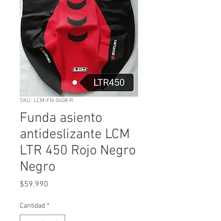
SKU: LCM-FN-0408-R
Funda asiento
antideslizante LCM
LTR 450 Rojo Negro
Negro
Precio
$59.990
Cantidad
*