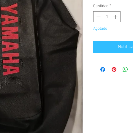
Cantidad
*
Agotado
Notific