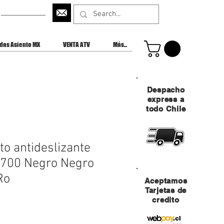
CONTACTANOS
das Asiento MX
VENTA ATV
Más...
Despacho
express a
todo Chile
to antideslizante
 700 Negro Negro
Ro
Aceptamos
Tarjetas de
credito