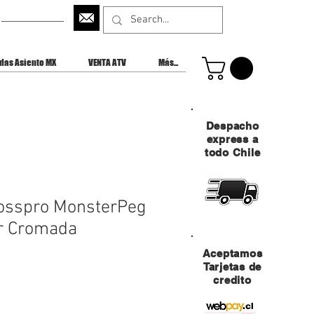
CONTACTANOS
das Asiento MX
VENTA ATV
Más...
Despacho
express a
todo Chile
rosspro MonsterPeg
0r Cromada
Aceptamos
Tarjetas de
credito