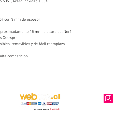
o 6061, Acero Inoxidable 304
304 con 3 mm de espesor
proximadamente 15 mm la altura del Nerf
s Crosspro
osibles, removibles y de fácil reemplazo
 alta competición
MEDIOS DE PAGO DISPONIBLES
NUESTRA
Ventas y Des