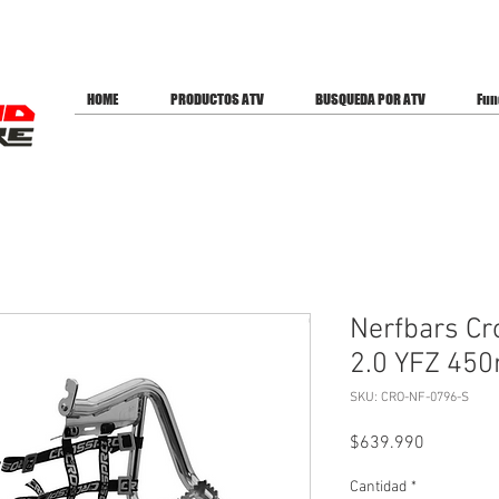
ES PARA OFERTAS
HOME
PRODUCTOS ATV
BUSQUEDA POR ATV
Fun
Nerfbars C
2.0 YFZ 45
SKU: CRO-NF-0796-S
Precio
$639.990
Cantidad
*