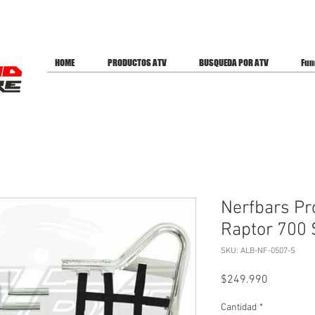
ES PARA OFERTAS
HOME
PRODUCTOS ATV
BUSQUEDA POR ATV
Fun
Nerfbars Pro
Raptor 700 
SKU: ALB-NF-0507-S
Precio
$249.990
Cantidad
*