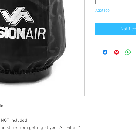
Agotado
Notific
Top
r NOT included
oisture from getting at your Air Filter *